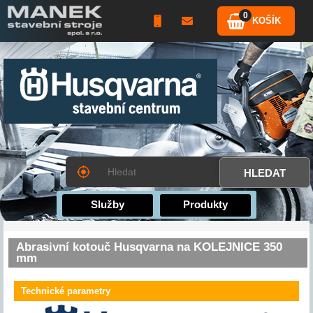
0
KOŠÍK
Služby
Produkty
Abrasivní kotouč Husqvarna na KOLEJNICE 350
mm
Technické parametry