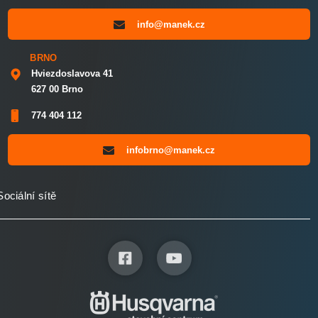
info@manek.cz
BRNO
Hviezdoslavova 41
627 00 Brno
774 404 112
infobrno@manek.cz
Sociální sítě