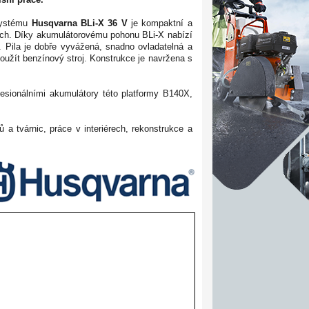
systému
Husqvarna BLi-X 36 V
je kompaktní a
álech. Díky akumulátorovému pohonu BLi-X nabízí
. Pila je dobře vyvážená, snadno ovladatelná a
oužít benzínový stroj. Konstrukce je navržena s
fesionálními akumulátory této platformy B140X,
 a tvárnic, práce v interiérech, rekonstrukce a