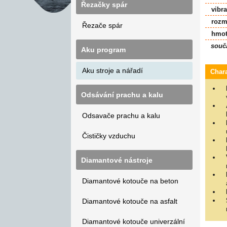
Řezačky spár
vibra
rozmě
Řezače spár
hmot
součá
Aku program
Aku stroje a nářadí
Chara
Odsávání prachu a kalu
Odsavače prachu a kalu
Čističky vzduchu
Diamantové nástroje
Diamantové kotouče na beton
Diamantové kotouče na asfalt
Diamantové kotouče univerzální