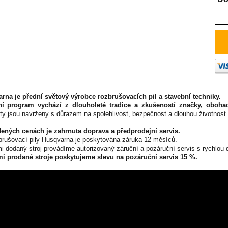
rna je přední světový výrobce rozbrušovacích pil a stavební techniky.
ní program vychází z dlouholeté tradice a zkušeností značky, oboh
ty jsou navrženy s důrazem na spolehlivost, bezpečnost a dlouhou životnost
ených cenách je zahrnuta doprava a předprodejní servis.
brušovací pily Husqvarna je poskytována záruka 12 měsíců.
i dodaný stroj provádíme autorizovaný záruční a pozáruční servis s rychlou d
i prodané stroje poskytujeme slevu na pozáruční servis 15 %.