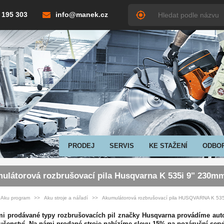
 195 303
info@manek.cz
PRODEJ
SERVIS
KE STAŽENÍ
ODBO
ulátorová rozbrušovací pila Husqvarna K 535i 9" 230m
Aku program
Aku stroje a nářadí
Akumulátorová rozbrušovací pila HUSQVARNA K 53
i prodávané typy rozbrušovacích pil značky Husqvarna provádíme auto
lušenství. Na námi prodané stroje nabízíme slevu 15% na pozáruční servi