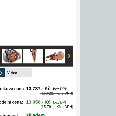
Video
13.737,- Kč
níková cena:
bez DPH
(16.622,- Kč s DPH)
13.050,- Kč
odejní cena:
bez DPH
(15.791,- Kč s DPH)
skladem
stupnost: