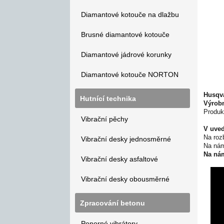
Diamantové kotouče na dlažbu
Brusné diamantové kotouče
Diamantové jádrové korunky
Diamantové kotouče NORTON
Husqva
Hutnící technika
Výrob
Produk
Vibrační pěchy
V uved
Na roz
Vibrační desky jednosměrné
Na nám
Na nám
Vibrační desky asfaltové
Vibrační desky obousměrné
Zpracování betonu
Ponorné vibrátory