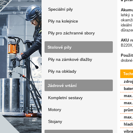
Speciální pily
Akumu
lehký 
okamži
Pily na kolejnice
ideáln
důrazem
Pily pro záchranné sbory
AKU ro
B220X,
Stolové pily
Použit
Pily na zámkové dlažby
drobné
Pily na obklady
Tech
zdro
Jádrové vrtání
bate
max.
Kompletní sestavy
max.
Motory
prům
max.
Stojany
hlad
vibra