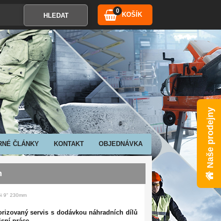
0
KOŠÍK
Naše prodejny
RNÉ ČLÁNKY
KONTAKT
OBJEDNÁVKA
m
5i 9" 230mm
rizovaný servis s dodávkou náhradních dílů
sní práce.