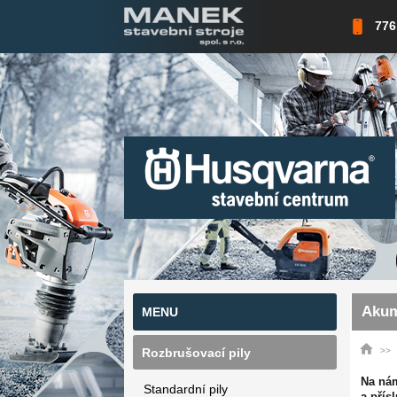
776
Akum
MENU
Rozbrušovací pily
Na nám
Standardní pily
a přís