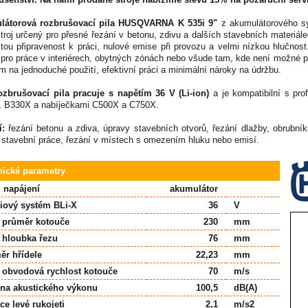
látorová rozbrušovací pila HUSQVARNA K 535i 9"
z akumulátorového 
stroj určený pro přesné řezání v betonu, zdivu a dalších stavebních materi
tou připravenost k práci, nulové emise při provozu a velmi nízkou hlučnost
í pro práce v interiérech, obytných zónách nebo všude tam, kde není možné p
 na jednoduché použití, efektivní práci a minimální nároky na údržbu.
zbrušovací pila pracuje s napětím 36 V (Li-ion)
a je kompatibilní s pro
 B330X a nabíječkami C500X a C750X.
í:
řezání betonu a zdiva, úpravy stavebních otvorů, řezání dlažby, obrubníků
 stavební práce, řezání v místech s omezením hluku nebo emisí.
nické parametry
j napájení
akumulátor
riový systém BLi-X
36
V
 průměr kotouče
230
mm
 hloubka řezu
76
mm
ěr hřídele
22,23
mm
 obvodová rychlost kotouče
70
m/s
ina akustického výkonu
100,5
dB(A)
ce levé rukojeti
2,1
m/s2