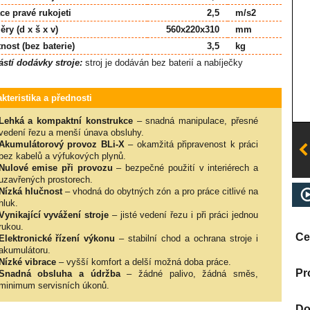
ce pravé rukojeti
2,5
m/s2
ry (d x š x v)
560x220x310
mm
nost (bez baterie)
3,5
kg
stí dodávky stroje:
stroj je dodáván bez baterií a nabíječky
kteristika a přednosti
Lehká a kompaktní konstrukce
– snadná manipulace, přesné
vedení řezu a menší únava obsluhy.
Akumulátorový provoz BLi-X
– okamžitá připravenost k práci
bez kabelů a výfukových plynů.
Nulové emise při provozu
– bezpečné použití v interiérech a
uzavřených prostorech.
Nízká hlučnost
– vhodná do obytných zón a pro práce citlivé na
hluk.
Vynikající vyvážení stroje
– jisté vedení řezu i při práci jednou
rukou.
Ce
Elektronické řízení výkonu
– stabilní chod a ochrana stroje i
akumulátoru.
Nízké vibrace
– vyšší komfort a delší možná doba práce.
Pr
Snadná obsluha a údržba
– žádné palivo, žádná směs,
minimum servisních úkonů.
Do