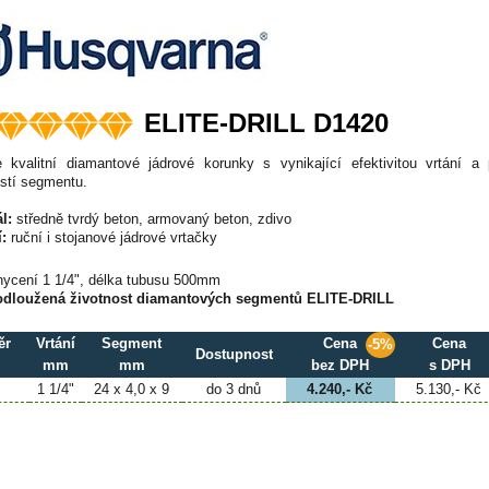
ELITE-DRILL D1420
 kvalitní diamantové jádrové korunky s vynikající efektivitou vrtání a
ostí segmentu.
l:
středně tvrdý beton, armovaný beton, zdivo
:
ruční i stojanové jádrové vrtačky
hycení 1 1/4", délka tubusu 500mm
odloužená životnost diamantových segmentů ELITE-DRILL
ěr
Vrtání
Segment
Cena
Cena
-5%
Dostupnost
mm
mm
bez DPH
s DPH
1 1/4"
24 x 4,0 x 9
do 3 dnů
4.240,- Kč
5.130,- Kč