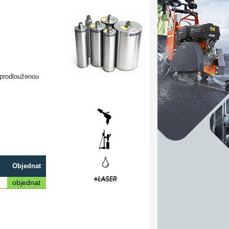
 prodlouženou
Objednat