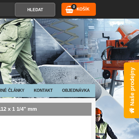
0
KOŠÍK
Naše prodejny
RNÉ ČLÁNKY
KONTAKT
OBJEDNÁVKA
12 x 1 1/4" mm