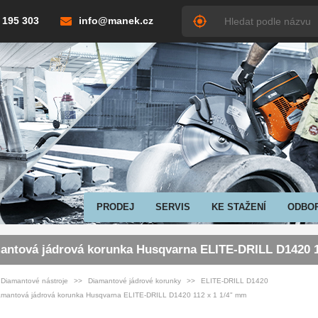
 195 303
info@manek.cz
PRODEJ
SERVIS
KE STAŽENÍ
ODBO
antová jádrová korunka Husqvarna ELITE-DRILL D1420 1
Diamantové nástroje
Diamantové jádrové korunky
ELITE-DRILL D1420
amantová jádrová korunka Husqvarna ELITE-DRILL D1420 112 x 1 1/4" mm