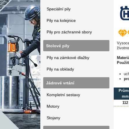
Speciální pily
Pily na kolejnice
Pily pro záchranné sbory
Vysoce
Stolové pily
životn
Pily na zámkové dlažby
Materiá
Použití
Pily na obklady
uc
pr
Jádrové vrtání
Prům
Kompletní sestavy
mm
112
Motory
Stojany