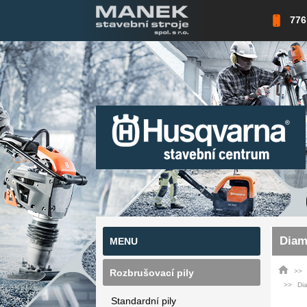
776
Diam
MENU
Rozbrušovací pily
Di
Standardní pily