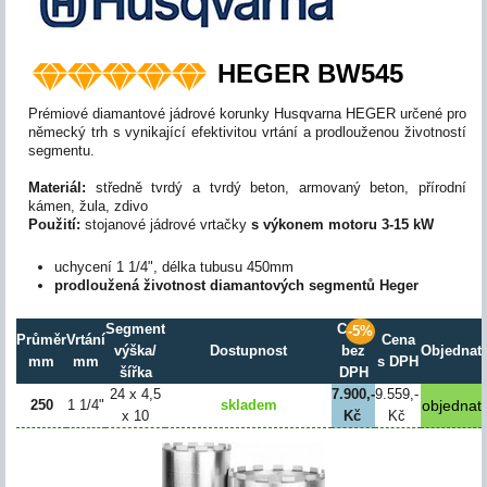
HEGER BW545
Prémiové diamantové jádrové korunky Husqvarna HEGER určené pro
německý trh s vynikající efektivitou vrtání a prodlouženou životností
segmentu.
Materiál:
středně tvrdý a tvrdý beton, armovaný beton, přírodní
kámen, žula, zdivo
Použití:
stojanové jádrové vrtačky
s výkonem motoru 3-15 kW
uchycení 1 1/4", délka tubusu 450mm
prodloužená životnost diamantových segmentů Heger
Segment
Cena
-5%
Průměr
Vrtání
Cena
výška/
Dostupnost
bez
Objednat
mm
mm
s DPH
šířka
DPH
24 x 4,5
7.900,-
9.559,-
250
1 1/4"
skladem
x 10
Kč
Kč