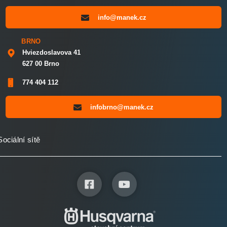
info@manek.cz
BRNO
Hviezdoslavova 41
627 00 Brno
774 404 112
infobrno@manek.cz
Sociální sítě