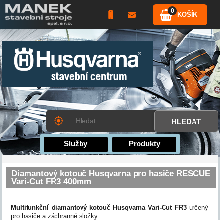
0
KOŠÍK
Služby
Produkty
Diamantový kotouč Husqvarna pro hasiče RESCUE
Vari-Cut FR3 400mm
Multifunkční diamantový kotouč Husqvarna Vari-Cut FR3
určený
pro hasiče a záchranné složky.