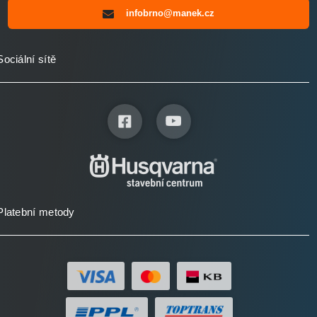
infobrno@manek.cz
Sociální sítě
Platební metody