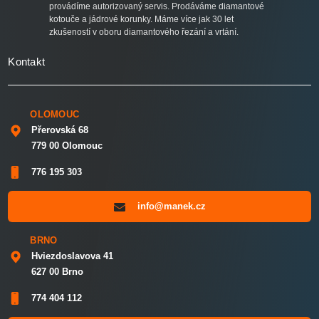
provádíme autorizovaný servis. Prodáváme diamantové
kotouče a jádrové korunky. Máme více jak 30 let
zkušeností v oboru diamantového řezání a vrtání.
Kontakt
OLOMOUC
Přerovská 68
779 00 Olomouc
776 195 303
info@manek.cz
BRNO
Hviezdoslavova 41
627 00 Brno
774 404 112