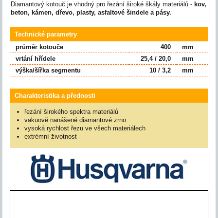
Diamantový kotouč je vhodný pro řezání široké škály materiálů -
kov,
beton, kámen, dřevo, plasty, asfaltové šindele a pásy.
Technické parametry
průměr kotouče
400
mm
vrtání hřídele
25,4 / 20,0
mm
výška/šířka segmentu
10 / 3,2
mm
Charakteristika a přednosti
řezání širokého spektra materiálů
vakuově nanášené diamantové zrno
vysoká rychlost řezu ve všech materiálech
extrémní životnost