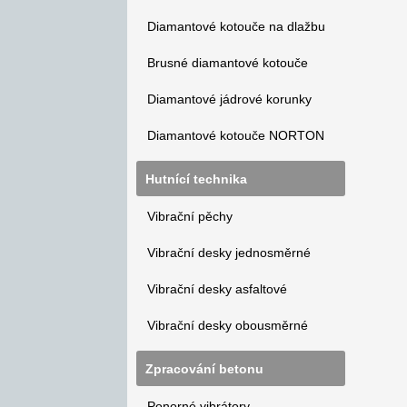
Diamantové kotouče na dlažbu
Brusné diamantové kotouče
Diamantové jádrové korunky
Diamantové kotouče NORTON
Hutnící technika
Vibrační pěchy
Vibrační desky jednosměrné
Vibrační desky asfaltové
Vibrační desky obousměrné
Zpracování betonu
Ponorné vibrátory