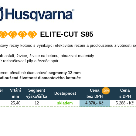
ELITE-CUT S85
ový řezný kotouč s vynikající efektivitou řezání a prodlouženou životností 
l:
asfalt, živice, živice na betonu, abrazivní materiály
:
rozbrušovací pily a řezače spár
serem přivařené diamantové
segmenty 12 mm
odloužená životnost diamantového kotouče
ěr
Vrtání
Segment
Cena
Cena
-5%
Dostupnost
mm
výška/šířka
bez DPH
s DPH
25,40
12
skladem
4.370,- Kč
5.288,- Kč