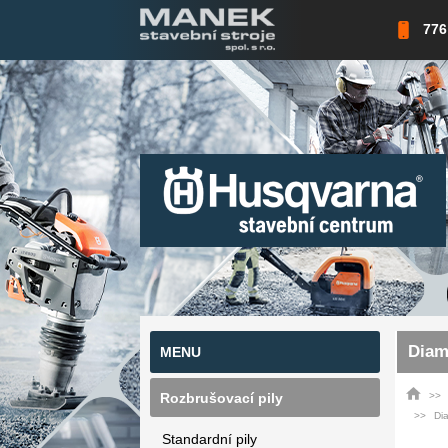
776
Diam
MENU
Rozbrušovací pily
Di
Standardní pily