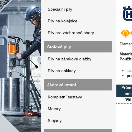
Speciální pily
Pily na kolejnice
Pily pro záchranné sbory
Diamant
Stolové pily
Materiá
Pily na zámkové dlažby
Použití
Pily na obklady
la
pr
Jádrové vrtání
Prům
mm
Kompletní sestavy
350
Motory
Stojany