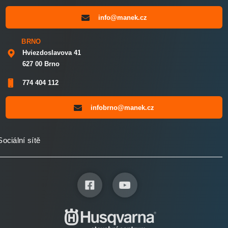
info@manek.cz
BRNO
Hviezdoslavova 41
627 00 Brno
774 404 112
infobrno@manek.cz
Sociální sítě