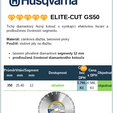
ELITE-CUT GS50
Tichý diamantový řezný kotouč s vynikající efektivitou řezání a
prodlouženou životností segmentu.
Materiál:
zámková dlažba, betonové prvky
Použití:
stolové pily na dlažbu
laserem přivařené diamantové
segmenty 12 mm
prodloužená životnost diamantového kotouče
Cena
-5%
Průměr
Vrtání
Segment
Cena
Dostupnost
bez
Objednat
mm
mm
mm
s DPH
DPH
3.790,-
4.586,-
350
25,40
12
skladem
Kč
Kč