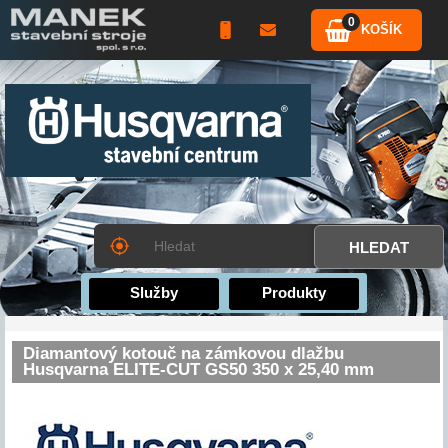
0
KOŠÍK
Služby
Produkty
Diamantový kotouč na zámkovou dlažbu
Husqvarna ELITE-CUT GS50 350 x 25,40 mm