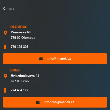
Kontakt
OLOMOUC
Přerovská 68
779 00 Olomouc
776 195 303
info@manek.cz
BRNO
Hviezdoslavova 41
627 00 Brno
774 404 112
infobrno@manek.cz