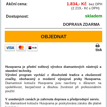
1.834,- Kč
Akční cena:
bez DPH
(2.219,- Kč s DPH)
skladem
Dostupnost:
DOPRAVA ZDARMA
OBJEDNAT
tisk
Husqvarna je přední světový výrobce diamantových nástrojů a
stavební techniky.
Výrobní program vychází z dlouholeté tradice a zkušeností
značky, obohacený o moderní vývojové prvky Husqvarna.
Diamantové kotouče Husqvarna jsou navrženy s důrazem na
spolehlivost, bezpečnost a dlouhou životnost při profesionálním
použití.
V uvedených cenách je zahrnuta doprava a předprodejní servis.
Na diamantové kotouče Husqvarna je poskytována záruka dle platné