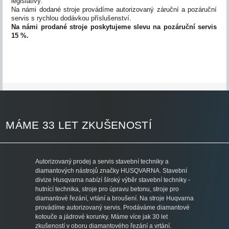
legislativy.
Na námi dodané stroje provádíme autorizovaný záruční a pozáruční
servis s rychlou dodávkou příslušenství.
Na námi prodané stroje poskytujeme slevu na pozáruční servis
15 %.
MÁME 33 LET ZKUŠENOSTÍ
Autorizovaný prodej a servis stavební techniky a
diamantových nástrojů značky HUSQVARNA. Stavební
divize Husqvarna nabízí šíroký výběr stavební techniky -
hutnící technika, stroje pro úpravu betonu, stroje pro
diamantové řezání, vrtání a broušení. Na stroje Huqvarna
provádíme autorizovaný servis. Prodáváme diamantové
kotouče a jádrové korunky. Máme více jak 30 let
zkušeností v oboru diamantového řezání a vrtání.