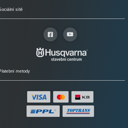
Sociální sítě
Platební metody