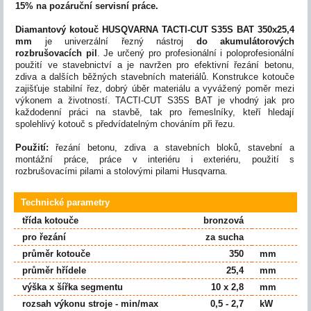
15% na pozáruční servisní práce.
Diamantový kotouč HUSQVARNA TACTI-CUT S35S BAT 350x25,4
mm
je univerzální řezný nástroj
do akumulátorových
rozbrušovacích pil
. Je určený pro profesionální i poloprofesionální
použití ve stavebnictví a je navržen pro efektivní řezání betonu,
zdiva a dalších běžných stavebních materiálů. Konstrukce kotouče
zajišťuje stabilní řez, dobrý úběr materiálu a vyvážený poměr mezi
výkonem a životností. TACTI-CUT S35S BAT je vhodný jak pro
každodenní práci na stavbě, tak pro řemeslníky, kteří hledají
spolehlivý kotouč s předvídatelným chováním při řezu.
Použití:
řezání betonu, zdiva a stavebních bloků, stavební a
montážní práce, práce v interiéru i exteriéru, použití s
rozbrušovacími pilami a stolovými pilami Husqvarna.
Technické parametry
třída kotouče
bronzová
pro řezání
za sucha
průměr kotouče
350
mm
průměr hřídele
25,4
mm
výška x šířka segmentu
10 x 2,8
mm
rozsah výkonu stroje - min/max
0,5 - 2,7
kW