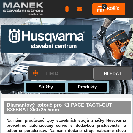
0
KOŠÍK
Služby
Produkty
Diamantový kotouč pro K1 PACE TACTI-CUT
S35SBAT 350x25,5mm
Na námi prodávané typy stavebních strojů značky Husqvarna
provádíme autorizovaný servis s dodávkou příslušenství a
odborné poradenství. Na námi dodané stroje nabízíme slevu