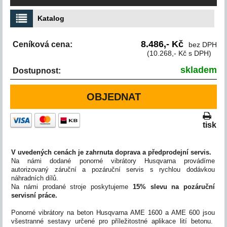
Katalog
8.486,- Kč
Ceníková cena:
bez DPH
(10.268,- Kč s DPH)
skladem
Dostupnost:
OBJEDNAT
tisk
V uvedených cenách je zahrnuta doprava a předprodejní servis.
Na námi dodané ponorné vibrátory Husqvarna provádíme
autorizovaný záruční a pozáruční servis s rychlou dodávkou
náhradních dílů.
Na námi prodané stroje poskytujeme
15%
slevu na pozáruční
servisní práce.
Ponorné vibrátory na beton Husqvarna AME 1600 a AME 600 jsou
všestranné sestavy určené pro příležitostné aplikace lití betonu.