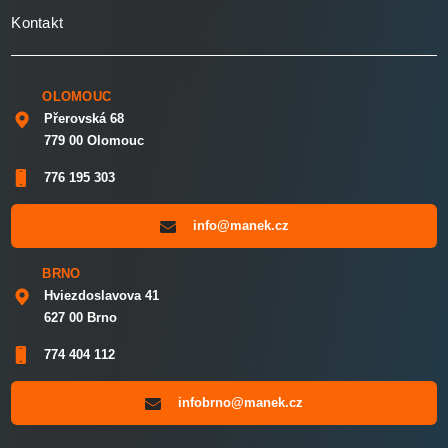
Kontakt
OLOMOUC
Přerovská 68
779 00 Olomouc
776 195 303
info@manek.cz
BRNO
Hviezdoslavova 41
627 00 Brno
774 404 112
infobrno@manek.cz