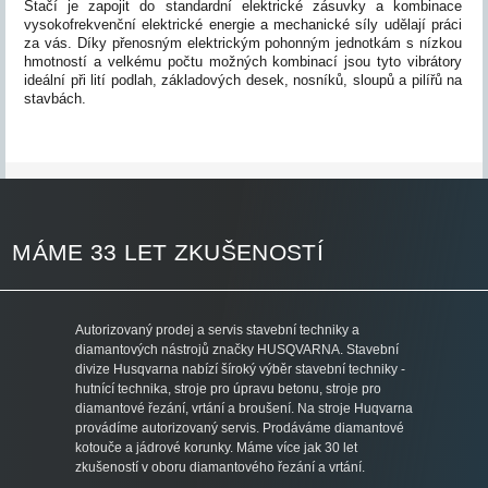
Stačí je zapojit do standardní elektrické zásuvky a kombinace
vysokofrekvenční elektrické energie a mechanické síly udělají práci
za vás. Díky přenosným elektrickým pohonným jednotkám s nízkou
hmotností a velkému počtu možných kombinací jsou tyto vibrátory
ideální při lití podlah, základových desek, nosníků, sloupů a pilířů na
stavbách.
MÁME 33 LET ZKUŠENOSTÍ
Autorizovaný prodej a servis stavební techniky a
diamantových nástrojů značky HUSQVARNA. Stavební
divize Husqvarna nabízí šíroký výběr stavební techniky -
hutnící technika, stroje pro úpravu betonu, stroje pro
diamantové řezání, vrtání a broušení. Na stroje Huqvarna
provádíme autorizovaný servis. Prodáváme diamantové
kotouče a jádrové korunky. Máme více jak 30 let
zkušeností v oboru diamantového řezání a vrtání.