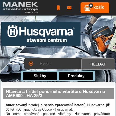
0
KOŠÍK
Služby
Produkty
Hlavice a hřídel ponorného vibrátoru Husqvarna
AME600 - HA 25/3
Autorizovaný prodej a servis zpracování betonů Husqvarna již
30 let
(Dynapac - Atlas Copco - Husqvarna).
Na námi prodávané ponorné vibrátory Husqvarna provádíme