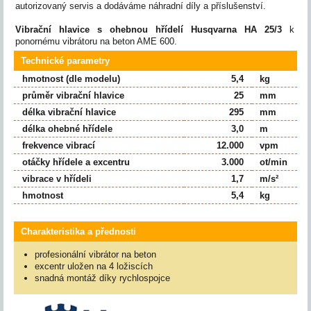
autorizovaný servis a dodáváme náhradní díly a příslušenství.
Vibrační hlavice s ohebnou hřídelí Husqvarna HA 25/3
k
ponornému vibrátoru na beton AME 600.
Technické parametry
hmotnost (dle modelu)
5,4
kg
průměr vibrační hlavice
25
mm
délka vibrační hlavice
295
mm
délka ohebné hřídele
3,0
m
frekvence vibrací
12.000
vpm
otáčky hřídele a excentru
3.000
ot/min
vibrace v hřídeli
1,7
m/s²
hmotnost
5,4
kg
Charakteristika a přednosti
profesionální vibrátor na beton
excentr uložen na 4 ložiscích
snadná montáž díky rychlospojce