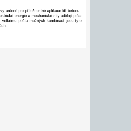
určené pro příležitostné aplikace lití betonu.
ktrické energie a mechanické síly udělají práci
a velkému počtu možných kombinací jsou tyto
ách.