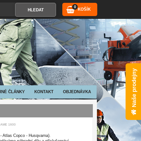
0
KOŠÍK
Naše prodejny
RNÉ ČLÁNKY
KONTAKT
OBJEDNÁVKA
a AME 1600
 Atlas Copco - Husqvarna).
dáváme náhradní díly a příslušenství.