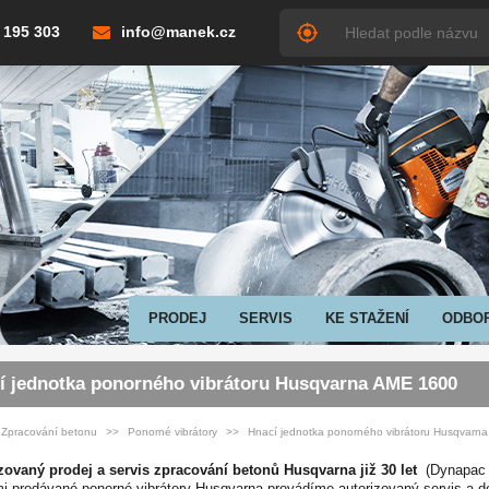
 195 303
info@manek.cz
PRODEJ
SERVIS
KE STAŽENÍ
ODBO
í jednotka ponorného vibrátoru Husqvarna AME 1600
Zpracování betonu
Ponorné vibrátory
Hnací jednotka ponorného vibrátoru Husqvarn
zovaný prodej a servis zpracování betonů Husqvarna již 30 let
(Dynapac -
i prodávané ponorné vibrátory Husqvarna provádíme autorizovaný servis a do