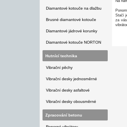
Na nám
Diamantové kotouče na dlažbu
Ponorn
Stačí 
Brusné diamantové kotouče
za vás
vibráto
Diamantové jádrové korunky
Diamantové kotouče NORTON
Hutnící technika
Vibrační pěchy
Vibrační desky jednosměrné
Vibrační desky asfaltové
Vibrační desky obousměrné
Zpracování betonu
Ponorné vibrátory