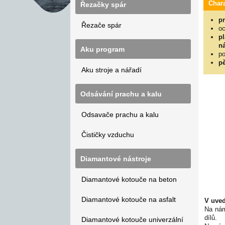
Chara
Řezačky spár
pr
Řezače spár
oc
pl
n
Aku program
po
pě
Aku stroje a nářadí
Odsávání prachu a kalu
Odsavače prachu a kalu
Čističky vzduchu
Diamantové nástroje
Diamantové kotouče na beton
Diamantové kotouče na asfalt
V uved
Na nám
dílů.
Diamantové kotouče univerzální