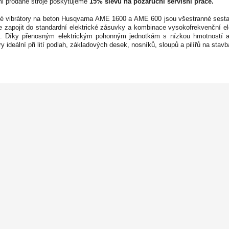
i prodané stroje poskytujeme
15%
slevu na pozáruční servisní práce.
é vibrátory na beton Husqvarna AME 1600 a AME 600 jsou všestranné sestavy 
je zapojit do standardní elektrické zásuvky a kombinace vysokofrekvenční ele
. Díky přenosným elektrickým pohonným jednotkám s nízkou hmotností 
ry ideální při lití podlah, základových desek, nosníků, sloupů a pilířů na stavb