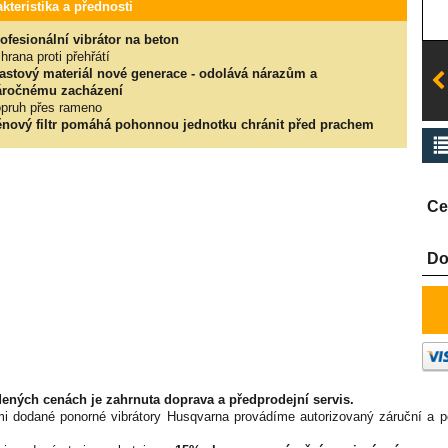
kteristika a přednosti
ofesionální vibrátor na beton
hrana proti přehřátí
astový materiál nové generace - odolává nárazům a
áročnému zacházení
pruh přes rameno
nový filtr pomáhá pohonnou jednotku chránit před prachem
Ce
Do
ených cenách je zahrnuta doprava a předprodejní servis.
i dodané ponorné vibrátory Husqvarna provádíme autorizovaný záruční a p