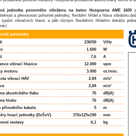
ná jednotka ponorného vibrátoru na beton
Husqvarna AME 1600
elnost a přenosnost pohonné jednotky, flexibilní hřídel a hlava vibrátoru d
 typům vibračních hlavic a pěti různým flexibilním hřídelím dokáže jed
rací.
nické parametry
tí
230/50
V/Hz
on
1.600
W
d
7,6
A
ence vibrací hlavice
12.000
vpm
ky motoru
3.000
ot./min.
ota vibrací HAV
2,84
m/s²
ace
2,84
m/s²
ina akustického tlaku
76
dB(A)
ina hluku
76
dB(A)
a přívodního kabelu
5
m
ěry hnací jednotky (DxŠxV)
370x125x190
mm
nost sestavy
6,1
kg