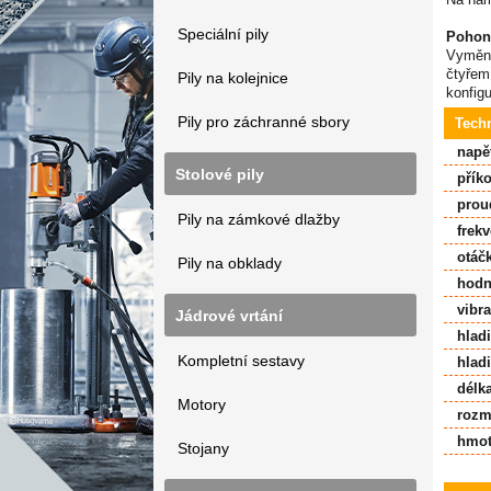
Speciální pily
Pohon
Vyměnit
čtyřem
Pily na kolejnice
konfigu
Pily pro záchranné sbory
Tech
napě
Stolové pily
přík
prou
Pily na zámkové dlažby
frekv
otáč
Pily na obklady
hodn
vibr
Jádrové vrtání
hlad
Kompletní sestavy
hlad
délk
Motory
rozm
hmot
Stojany