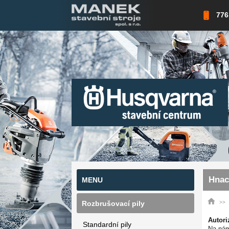
776
Hnac
MENU
Rozbrušovací pily
Autori
Standardní pily
Na nám