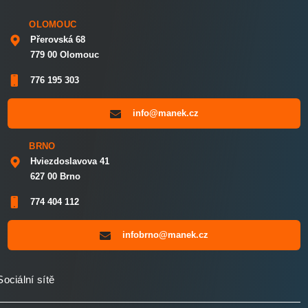
OLOMOUC
Přerovská 68
779 00 Olomouc
776 195 303
info@manek.cz
BRNO
Hviezdoslavova 41
627 00 Brno
774 404 112
infobrno@manek.cz
Sociální sítě