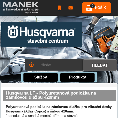
0
KOŠÍK
Služby
Produkty
Husqvarna LF - Polyuretanová podložka na
zámkovou dlažbu 420mm
Polyuretanová podložka na zámkovou dlažbu pro vibrační desky
Husqvarna (Atlas Copco) s šířkou 420mm.
Jednoduchá a snadná montáž přímo na stavbě.