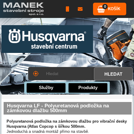
0
KOŠÍK
Služby
Produkty
Husqvarna LF - Polyuretanová podložka na
zámkovou dlažbu 500mm
Polyuretanová podložka na zámkovou dlažbu pro vibrační desky
Husqvarna (Atlas Copcop s šířkou 500mm.
Jednoduchá a snadná montáž přímo na stavbě.