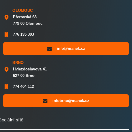
OLOMOUC
Přerovská 68
779 00 Olomouc
776 195 303
info@manek.cz
BRNO
Hviezdoslavova 41
627 00 Brno
774 404 112
infobrno@manek.cz
Sociální sítě