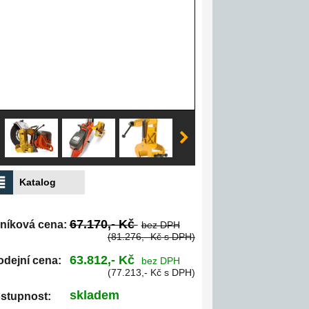
Katalog
67.170,- Kč
níková cena:
bez DPH
(81.276,- Kč s DPH)
63.812,- Kč
odejní cena:
bez DPH
(77.213,- Kč s DPH)
skladem
stupnost: