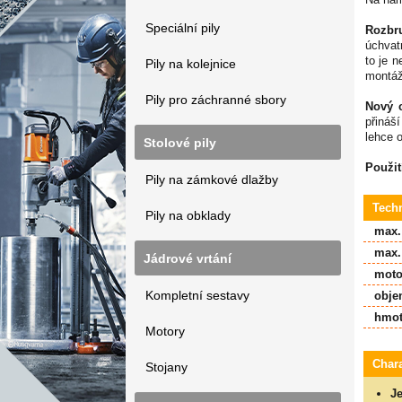
Speciální pily
Rozbr
úchvat
to je n
Pily na kolejnice
montáž
Pily pro záchranné sbory
Nový c
přináš
lehce o
Stolové pily
Použit
Pily na zámkové dlažby
Tech
Pily na obklady
max.
max.
Jádrové vrtání
moto
Kompletní sestavy
obje
hmot
Motory
Chara
Stojany
Je