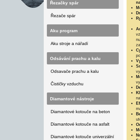
na
Řezačky spár
M
D
Řezače spár
Ry
Ac
Aku program
vz
nu
Aku stroje a nářadí
za
Cy
po
Odsávání prachu a kalu
Vy
S
Odsavače prachu a kalu
vy
Mo
vy
Čističky vzduchu
De
Kl
na
Diamantové nástroje
Ef
m/
Diamantové kotouče na beton
Be
ut
Diamantové kotouče na asfalt
Od
Mě
No
Diamantové kotouče univerzální