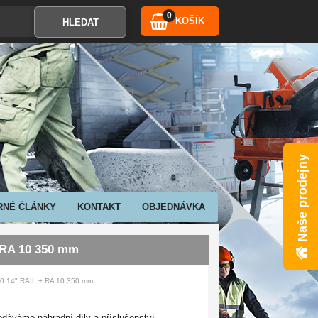
0
KOŠÍK
Naše prodejny
RNÉ ČLÁNKY
KONTAKT
OBJEDNÁVKA
+ RA 10 350 mm
70 14" RAIL + RA 10 350 mm
dáváme náhradní díly a příslušenství.