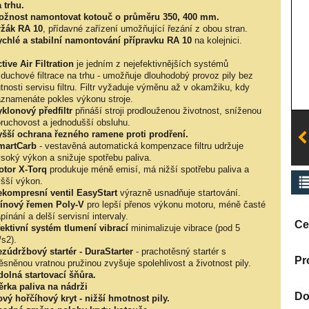
 trhu.
ožnost namontovat kotouč o průměru 350, 400 mm.
ržák RA 10
, přídavné zařízení umožňující řezání z obou stran.
chlé a stabilní namontování přípravku RA 10
na kolejnici.
tive Air Filtration
je jedním z nejefektivnějších systémů
duchové filtrace na trhu - umožňuje dlouhodobý provoz pily bez
tnosti servisu filtru. Filtr vyžaduje výměnu až v okamžiku, kdy
znamenáte pokles výkonu stroje.
klonový předfiltr
přináší stroji prodlouženou životnost, sníženou
ruchovost a jednodušší obsluhu.
šší ochrana řezného ramene proti prodření.
martCarb
- vestavěná automatická kompenzace filtru udržuje
soký výkon a snižuje spotřebu paliva.
tor X-Torq
produkuje méně emisí, má nižší spotřebu paliva a
šší výkon.
kompresní ventil EasyStart
výrazně usnadňuje startování.
ínový řemen Poly-V
pro lepší přenos výkonu motoru, méně časté
pínání a delší servisní intervaly.
Ce
ektivní systém tlumení vibrací
minimalizuje vibrace (pod 5
s2).
zúdržbový startér - DuraStarter
- prachotěsný startér s
Pr
ěsněnou vratnou pružinou zvyšuje spolehlivost a životnost pily.
olná startovací šňůra.
rka paliva na nádrži
Do
vý hořčíhový kryt - nižší hmotnost pily.