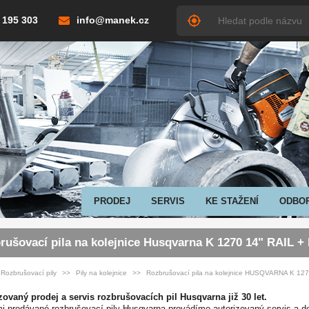
 195 303
info@manek.cz
PRODEJ
SERVIS
KE STAŽENÍ
ODBO
rušovací pila na kolejnice Husqvarna K 1270 14" RAIL 
Rozbrušovací pily
Pily na kolejnice
Rozbrušovací pila na kolejnice HUSQVARNA K 12
zovaný prodej a servis rozbrušovacích pil Husqvarna již 30 let.
i prodávané rozbrušovací pily Husqvarna provádíme autorizovaný servis a do