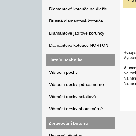
S
Diamantové kotouče na dlažbu
Brusné diamantové kotouče
Diamantové jádrové korunky
Diamantové kotouče NORTON
Husqva
Výrobn
Hutnící technika
V uved
Vibrační pěchy
Na roz
Na nám
Na nám
Vibrační desky jednosměrné
Vibrační desky asfaltové
Vibrační desky obousměrné
Zpracování betonu
Ponorné vibrátory