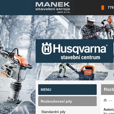
776
Rozb
MENU
Rozbrušovací pily
Autori
Standardní pily
Na nám