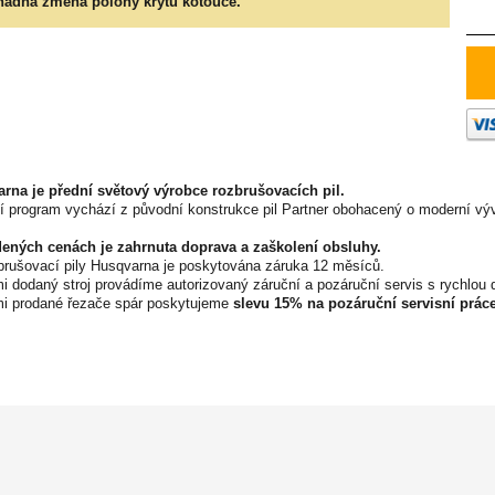
nadná změna polohy krytu kotouče.
rna je přední světový výrobce rozbrušovacích pil.
í program vychází z původní konstrukce pil Partner obohacený o moderní vý
ených cenách je zahrnuta doprava a zaškolení obsluhy.
brušovací pily Husqvarna je poskytována záruka 12 měsíců.
i dodaný stroj provádíme autorizovaný záruční a pozáruční servis s rychlou d
i prodané řezače spár poskytujeme
slevu 15% na pozáruční servisní práce