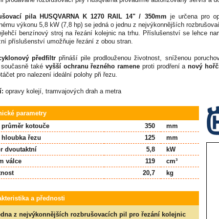
ušovací pila HUSQVARNA K 1270 RAIL 14" / 350mm
je určena pro op
nému výkonu 5,8 kW (7,8 hp) se jedná o jednu z nejvýkonnějších rozbrušova
ejlehčí benzínový stroj na řezání kolejnic na trhu. Příslušenství se lehce na
ní příslušenství umožňuje řezání z obou stran.
yklonový předfiltr
přináší pile prodlouženou životnost, sníženou porucho
í současně také
vyšší ochranu řezného ramene
proti prodření a
nový hořč
táčet pro nalezení ideální polohy při řezu.
í:
opravy kolejí, tramvajových drah a metra
nické parametry
 průměr kotouče
350
mm
 hloubka řezu
125
mm
r dvoutaktní
5,8
kW
m válce
119
cm³
nost
20,7
kg
kteristika a přednosti
dna z nejvýkonnějších rozbrušovacích pil pro řezání
kolejnic