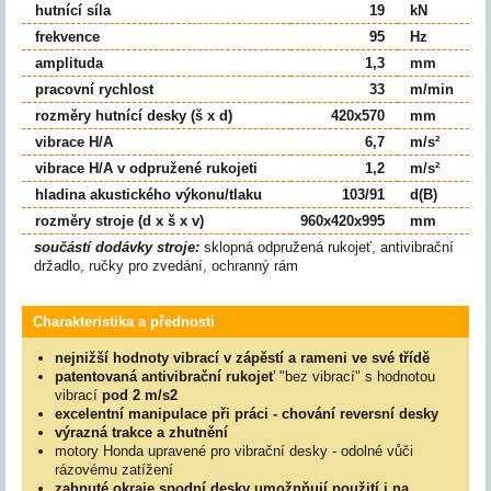
hutnící síla
19
kN
frekvence
95
Hz
amplituda
1,3
mm
pracovní rychlost
33
m/min
rozměry hutnící desky (š x d)
420x570
mm
vibrace H/A
6,7
m/s²
vibrace H/A v odpružené rukojeti
1,2
m/s²
hladina akustického výkonu/tlaku
103/91
d(B)
rozměry stroje (d x š x v)
960x420x995
mm
součástí dodávky stroje:
sklopná odpružená rukojeť, antivibrační
držadlo, ručky pro zvedání, ochranný rám
Charakteristika a přednosti
nejnižší hodnoty vibrací v zápěstí a rameni ve své třídě
patentovaná antivibrační rukojeť
"bez vibrací" s hodnotou
vibrací
pod 2 m/s2
excelentní manipulace při práci - chování reversní desky
výrazná trakce a zhutnění
motory Honda upravené pro vibrační desky - odolné vůči
rázovému zatížení
zahnuté okraje spodní desky umožnňují použití i na