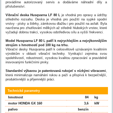
provádíme autorizovaný servis a dodáváme náhradní díly a
příslušenství.
Vibrační deska Husqvarna LF 80 L
je vhodná pro opravy a údržby
středního rozsahu. Deska je vhodná pro použití na sypké spodní
vrstvy - písky a štěrky, zámkovou dlažbu i pro použití na asfalt. Byla
navržena pro zhutňování mělkých až středně hlubokých vrstev, které
vyžadují dobrou trakci, vysokou odstředivou sílu a vyšší frekvenci.
Model Husqvarna LF 80 L patří k nejrychlejším a nejvýkonnějším
strojům s hmotností pod 100 kg na trhu.
Vibrační desky Husqvarna patří k celosvětově uznávaným kvalitním
výrobkům v oblasti vibrační techniky. Vynikající zejména svou
spolehlivostí, robustností, vysokou kvalitou zpracování a pravidelně
inovovanými funkčními prvky.
Standardní výbavou je patentovaná rukojeť s nízkými vibracemi
,
která minimalizuje namáhání rukou a paží a přispívá k bezpečnější,
produktivnější a příjemnější práci.
Technické parametry
hmotnost
84
kg
motor HONDA GX 160
3,6
kW
palivo
benzín