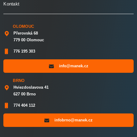
Kontakt
OLOMOUC
Přerovská 68
779 00 Olomouc
776 195 303
info@manek.cz
BRNO
Hviezdoslavova 41
627 00 Brno
774 404 112
infobrno@manek.cz