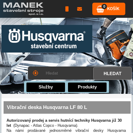
0
KOŠÍK
Služby
Produkty
Vibrační deska Husqvarna LF 80 L
Autorizovaný prodej a servis hutnící techniky Husqvarna již 30
let
(Dynapac - Atlas Copco - Husqvarna).
Na námi prodávané jednosměrné vibrační desky Husqvarna